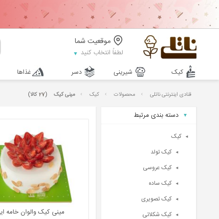
موقعیت شما
لطفاً انتخاب کنید
کیک
شیرینی
دسر
غذاها
قنادی اینترنتی ناتلی
محصولات
کیک
مینی کیک
(
27
کالا)
دسته بندی مرتبط
کیک
کیک تولد
کیک عروسی
کیک ساده
کیک تصویری
مینی کیک والوان خامه ای
کیک شکلاتی