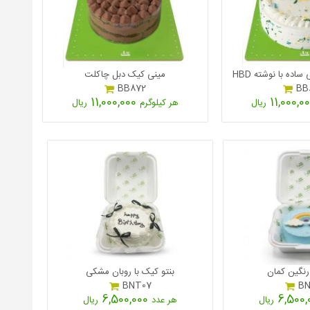
ده با نوشته ‎HBD‎
مینی کیک دبل چاکلت
BB872
BB
11,000,000
ریال
هر کیلوگرم
ریال
رنگین کمان
بنتو کیک با روبان مشکی
BNT07
BN
6,500,000
ریال
هر عدد
ریال