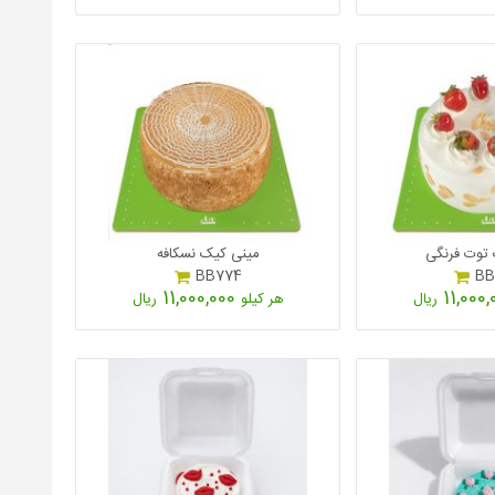
توت فرنگی
مینی کیک نسکافه
BB774
BB
11,000,000
ریال
هر کیلو
ریال