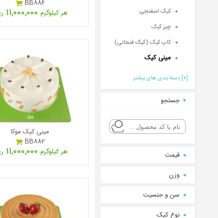
BB886
11,000,000
کیک اسفنجی
هر کیلوگرم
ری
چیز کیک
کاپ کیک (کیک فنجانی)
مینی کیک
[
+
] دسته بندی های بیشتر
جستجو
مینی کیک موکا
BB882
11,000,000
هر کیلوگرم
ری
قیمت
وزن
سن و جنسیت
نوع کیک