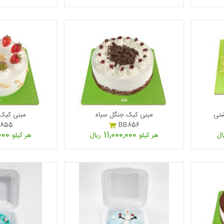
شتی
مینی کیک جنگل سیاه
مینی کیک 
855
BB856
11,000,000
11,000,000
ال
هر کیلو
ریال
هر کیلو