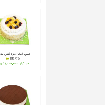
مینی کیک میوه فصل به
BB865
11,000,000
هر کیلو
ری