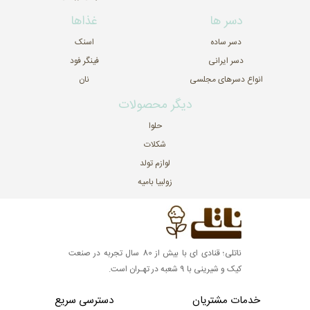
دسر ها
غذاها
دسر ساده
اسنک
دسر ایرانی
فینگر فود
انواع دسرهای مجلسی
نان
دیگر محصولات
حلوا
شکلات
لوازم تولد
زولبیا بامیه
ناتلی؛ قنادی ای با بیش از 80 سال تجربه در صنعت
کیک و شیرینی با 9 شعبه در تهـران است.
خدمات مشتریان
دسترسی سریع