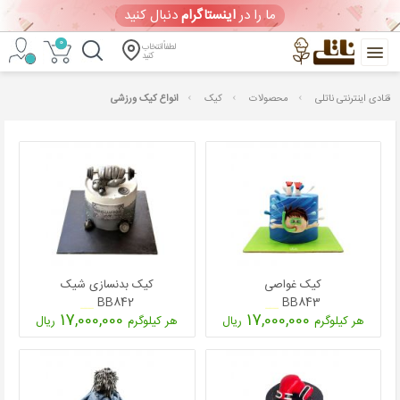
ما را در
اینستاگرام
دنبال کنید
0
لطفاً انتخاب
کنید
خرید
قنادی اینترنتی ناتلی
محصولات
کیک
انواع کیک ورزشی
آنلاین
کیک
تولد
و
شیرینی
ورود
کیک غواصی
کیک بدنسازی شیک
/
BB842
BB843
ثبت
17,000,000
17,000,000
هر کیلوگرم
ریال
هر کیلوگرم
ریال
نام
ویترین امروز
(جمعه 1405/05/16)