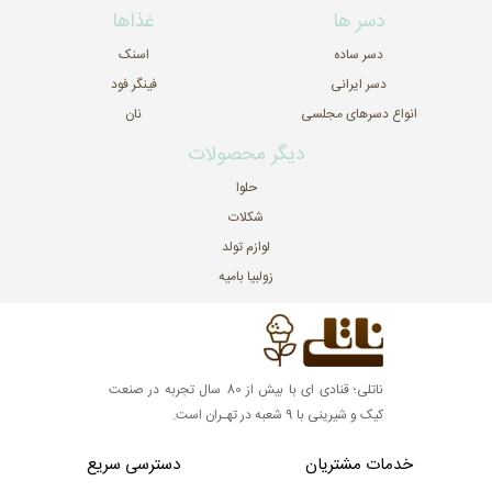
دسر ها
غذاها
دسر ساده
اسنک
دسر ایرانی
فینگر فود
انواع دسرهای مجلسی
نان
دیگر محصولات
حلوا
شکلات
لوازم تولد
زولبیا بامیه
ناتلی؛ قنادی ای با بیش از 80 سال تجربه در صنعت
کیک و شیرینی با 9 شعبه در تهـران است.
خدمات مشتریان
دسترسی سریع