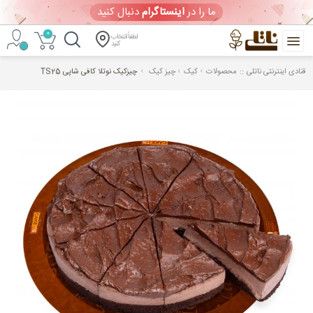
ما را در
اینستاگرام
دنبال کنید
0
لطفاً انتخاب
کنید
::
قنادی اینترنتی ناتلی
محصولات
کیک
چیز کیک
چیزکیک نوتلا کافی شاپی TS25
خرید
آنلاین
کیک
تولد
و
شیرینی
ورود
/
ثبت
نام
ویترین امروز
(یکشنبه 1405/05/18)