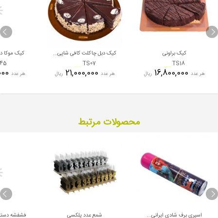
کیک براونی
کیک دبل چاکلت کافی شاپی...
کیک موکا دانه ای 
45
TS07
TS18
21,000,000
21,000,000
16,800,000
هر عدد
ریال
هر عدد
ریال
هر عدد
محصولات مرتبط
اسپری برف شادی ایرانی...
شمع عدد پلکسی
فشفشه دستی 