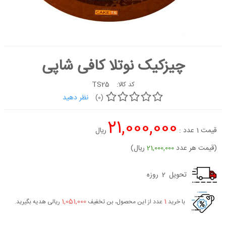
کیک
شیرینی
دسر
چیزکیک نوتلا کافی شاپی
غذاها
شکلات و
TS25
کد کالا:
آبنبات
نظر دهید
(0)
لوازم تولد
21,000,000
کیک
قیمت
1
عدد :
ریال
سفارشی
جدید
(قیمت هر عدد
21,000,000
ریال)
تحویل
2
روزه
1,051,000
1
با خرید
عدد از این محصول، بن تخفیف
ریالی هدیه بگیرید.