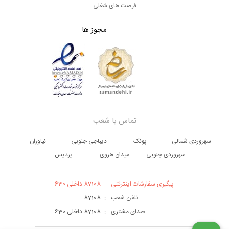
فرصت های شغلی
مجوز ها
تماس با شعب
سهروردی شمالی
پونک
دیباجی جنوبی
نیاوران
سهروردی جنوبی
میدان هروی
پردیس
پیگیری سفارشات اینترنتی
:
87108 داخلی 630
تلفن شعب
:
87108
صدای مشتری
:
87108 داخلی 630