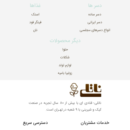
دسر ها
غذاها
دسر ساده
اسنک
دسر ایرانی
فینگر فود
انواع دسرهای مجلسی
نان
دیگر محصولات
حلوا
شکلات
لوازم تولد
زولبیا بامیه
ناتلی؛ قنادی ای با بیش از 80 سال تجربه در صنعت
کیک و شیرینی با 9 شعبه در تهـران است.
خدمات مشتریان
دسترسی سریع