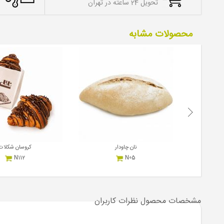
تحویل 24 ساعته در تهران
محصولات مشابه
گردو...
نان چاودار
کروسان شکلات
N112
N05
2,200,000
650,000
ریال
هر عدد
ریال
هر عدد
مشخصات محصول
نظرات کاربران