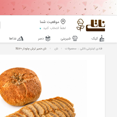
موقعیت شما
لطفاً انتخاب کنید
کیک
شیرینی
دسر
غذاها
::
قنادی اینترنتی ناتلی
محصولات
نان
نان خمیر ترش چاودار N120