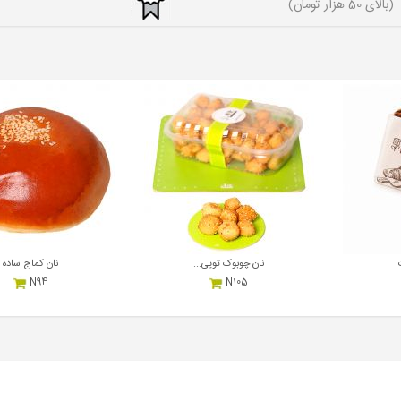
(بالای 50 هزار تومان)
نان چوبوک توپی...
نان کماج ساده
N94
N105
7,300,000
550,000
ریال
هر بسته
ریال
هر کیلوگرم