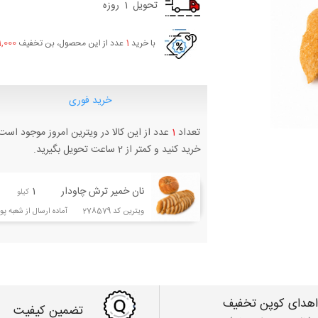
تحویل
1
روزه
1,000
1
با خرید
عدد از این محصول، بن تخفیف
خرید فوری
تعداد
1
عدد از این کالا در ویترین امروز موجود است
خرید کنید و کمتر از 2 ساعت تحویل بگیرید.
نان خمیر ترش چاودار
1
کیلو
ویترین کد 278579 آماده ارسال از شعبه پونک
اهدای کوپن تخفیف
تضمین کیفیت