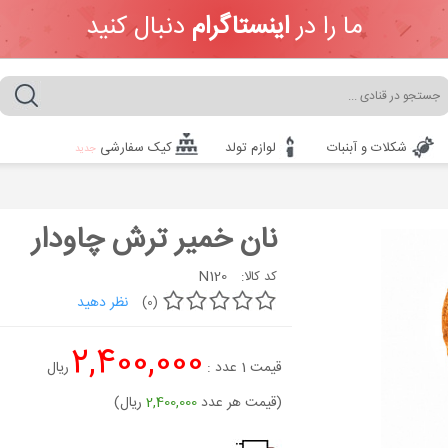
ما را در
اینستاگرام
دنبال کنید
شکلات و آبنبات
لوازم تولد
کیک سفارشی
جدید
نان خمیر ترش چاودار
N120
کد کالا:
نظر دهید
(0)
2,400,000
قیمت
1
عدد :
ریال
(قیمت هر عدد
2,400,000
ریال)