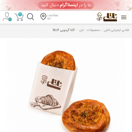
ما را در
اینستاگرام
دنبال کنید
0
لطفاً انتخاب
کنید
::
قنادی اینترنتی ناتلی
محصولات
نان
گاتا گردویی N116
خرید
آنلاین
کیک
تولد
و
شیرینی
ورود
/
ثبت
نام
ویترین امروز
(جمعه 1405/05/16)