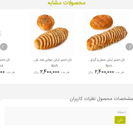
محصولات مشابه
نان خمیر ترش عسل و گردو...
نان خمیر ترش مولتی چند غل...
نان خمی
18
N119
N121
2,400,000
2,400,000
2,400,000
هر عدد
ریال
هر عدد
ریال
هر عدد
مشخصات محصول
نظرات کاربران
دسته:
نان