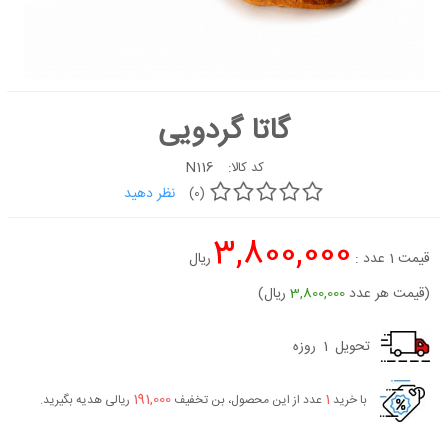
کیک
شیرینی
دسر
گاتا گردویی
غذاها
شکلات و
N116
کد کالا:
آبنبات
نظر دهید
(0)
لوازم تولد
3,800,000
کیک
قیمت
1
عدد :
ریال
سفارشی
جدید
(قیمت هر عدد
3,800,000
ریال)
تحویل
1
روزه
191,000
1
با خرید
عدد از این محصول، بن تخفیف
ریالی هدیه بگیرید.