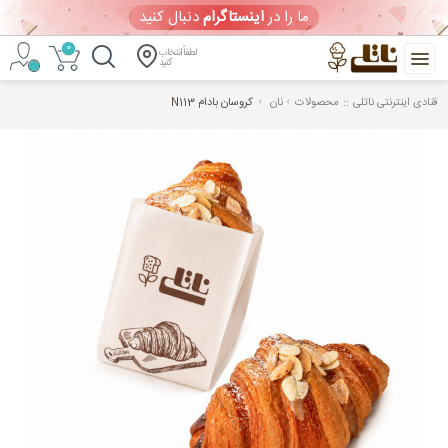
ما را در
اینستاگرام
دنبال کنید
0
لطفاً انتخاب
کنید
::
قنادی اینترنتی ناتلی
محصولات
نان
کروسان بادام N113
خرید
آنلاین
کیک
تولد
و
شیرینی
ورود
/
ثبت
نام
ویترین امروز
(یکشنبه 1405/05/18)