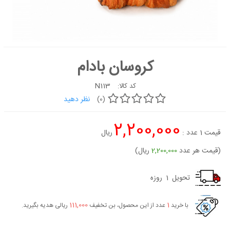
کیک
شیرینی
دسر
کروسان بادام
غذاها
شکلات و
N113
کد کالا:
آبنبات
نظر دهید
(0)
لوازم تولد
2,200,000
کیک
قیمت
1
عدد :
ریال
سفارشی
جدید
(قیمت هر عدد
2,200,000
ریال)
تحویل
1
روزه
111,000
1
با خرید
عدد از این محصول، بن تخفیف
ریالی هدیه بگیرید.