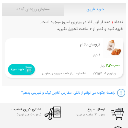
خرید فوری
سفارش روزهای آینده
تعداد
1
عدد از این کالا در ویترین امروز موجود است.
خرید کنید و کمتر از 2 ساعت تحویل بگیرید.
کروسان بادام
1
کیلو
2,200,000
ریال
خرید سریع
ویترین کد 279131 آماده ارسال از شعبه سهروردی جنوبی
راهنما:
چگونه می توانم از ناتلی، سفارش آنلاین کیک و شیرینی بدهم؟
ارسال سریع
اهدای کوپن تخفیف
تحویل 24 ساعته در تهران
(بالای 50 هزار تومان)