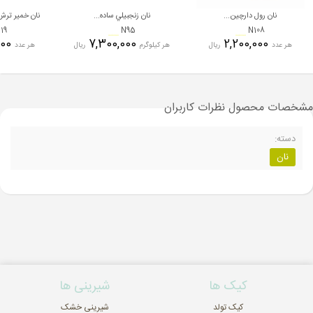
نان رول دارچین...
نان زنجبيلي ساده...
نان خمیر ترش
19
N95
N108
2,400,000
7,300,000
2,200,000
هر عدد
ریال
هر کیلوگرم
ریال
هر عدد
مشخصات محصول
نظرات کاربران
دسته:
نان
کیک ها
شیرینی ها
کیک تولد
شیرینی خشک