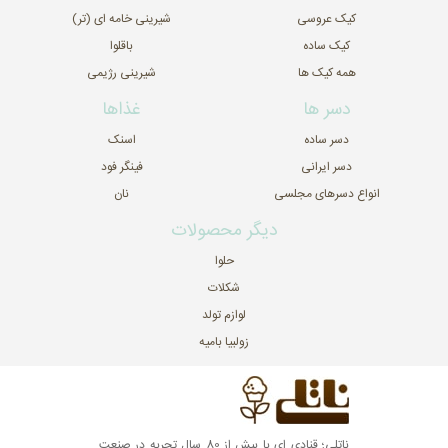
کیک عروسی
شیرینی خامه ای (تر)
کیک ساده
باقلوا
همه کیک ها
شیرینی رژیمی
دسر ها
غذاها
دسر ساده
اسنک
دسر ایرانی
فینگر فود
انواع دسرهای مجلسی
نان
دیگر محصولات
حلوا
شکلات
لوازم تولد
زولبیا بامیه
ناتلی؛ قنادی ای با بیش از 80 سال تجربه در صنعت