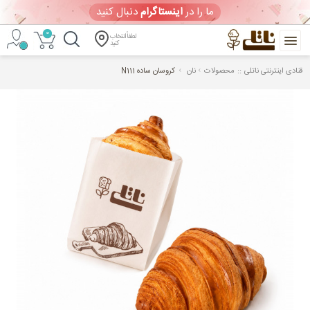
ما را در
اینستاگرام
دنبال کنید
0
لطفاً انتخاب
کنید
::
قنادی اینترنتی ناتلی
محصولات
نان
کروسان ساده N111
خرید
آنلاین
کیک
تولد
و
شیرینی
ورود
/
ثبت
نام
ویترین امروز
(شنبه 1405/05/17)