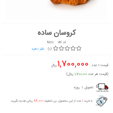
کیک
شیرینی
دسر
کروسان ساده
غذاها
شکلات و
N111
کد کالا:
آبنبات
نظر دهید
(0)
لوازم تولد
1,700,000
کیک
قیمت
1
عدد :
ریال
سفارشی
جدید
(قیمت هر عدد
1,700,000
ریال)
تحویل
1
روزه
86,000
1
با خرید
عدد از این محصول، بن تخفیف
ریالی هدیه بگیرید.