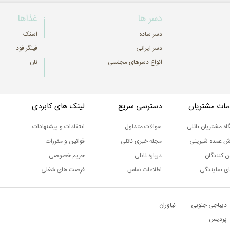
دسر ها
غذاها
دسر ساده
اسنک
دسر ایرانی
فینگر فود
انواع دسرهای مجلسی
نان
ات مشتریان
دسترسی سریع
لینک های کابردی
اه مشتریان ناتلی
سوالات متداول
انتقادات و پیشنهادات
ش عمده شیرینی
مجله خبری ناتلی
قوانین و مقررات
ن کنندگان
درباره ناتلی
حریم خصوصی
ی نمایندگی
اطلاعات تماس
فرصت های شغلی
دیباجی جنوبی
نیاوران
پردیس