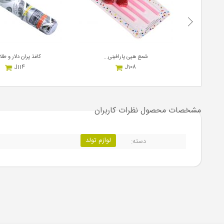
شمع هپی پارافینی...
کاغذ پران دلار و طلا
J114
J108
2,000,000
900,000
ریال
هر عدد
ریال
هر عدد
مشخصات محصول
نظرات کاربران
لوازم تولد
دسته: