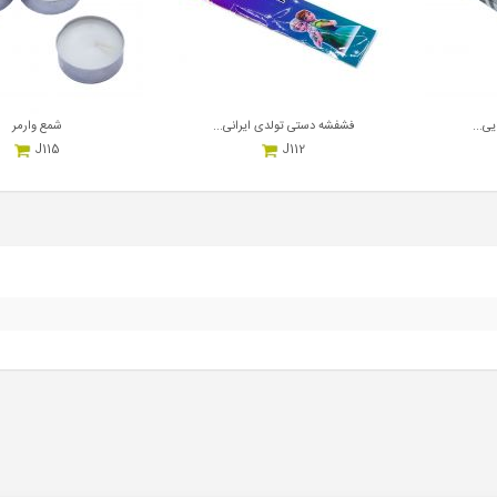
یی...
فشفشه دستی تولدی ایرانی...
شمع وارمر
J115
J112
700,000
1,200,000
ریال
هر بسته
ریال
هر عدد
ر