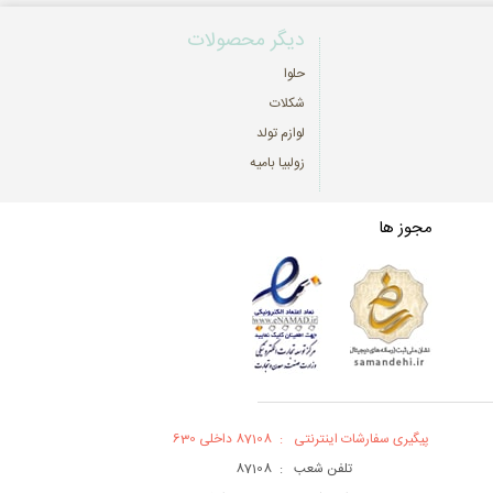
دیگر محصولات
حلوا
شکلات
لوازم تولد
زولبیا بامیه
مجوز ها
پیگیری سفارشات اینترنتی
:
87108 داخلی 630
تلفن شعب
:
87108