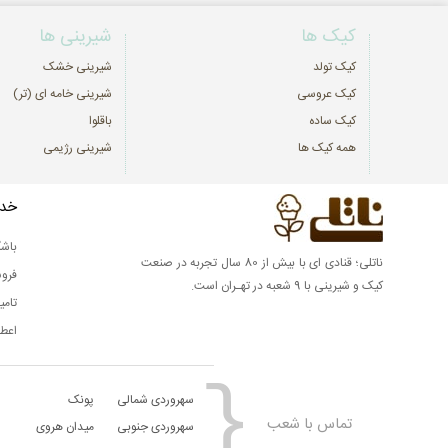
کیک ها
شیرینی ها
کیک تولد
شیرینی خشک
کیک عروسی
شیرینی خامه ای (تر)
کیک ساده
باقلوا
همه کیک ها
شیرینی رژیمی
خدم
باشگ
ناتلی؛ قنادی ای با بیش از 80 سال تجربه در صنعت
فرو
کیک و شیرینی با 9 شعبه در تهـران است.
تامی
اعطا
سهروردی شمالی
پونک
تماس با شعب
سهروردی جنوبی
میدان هروی