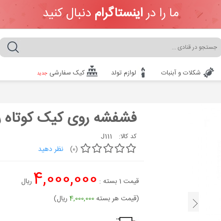
ما را در
اینستاگرام
دنبال کنید
شکلات و آبنبات
لوازم تولد
کیک سفارشی
جدید
فشفشه روی کیک کوتاه ر
J111
کد کالا:
نظر دهید
(0)
4,000,000
قیمت
1
بسته :
ریال
(قیمت هر بسته
4,000,000
ریال)