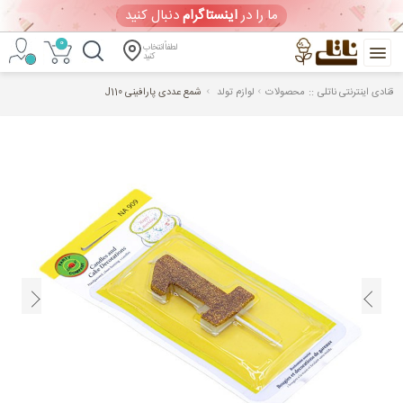
ما را در
اینستاگرام
دنبال کنید
0
لطفاً انتخاب
کنید
::
قنادی اینترنتی ناتلی
محصولات
لوازم تولد
شمع عددی پارافینی J110
خرید
آنلاین
کیک
تولد
و
شیرینی
ورود
/
ثبت
نام
ویترین امروز
(جمعه 1405/05/16)