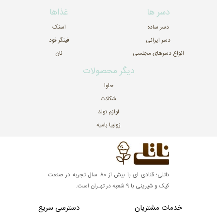
دسر ها
غذاها
دسر ساده
اسنک
دسر ایرانی
فینگر فود
انواع دسرهای مجلسی
نان
دیگر محصولات
حلوا
شکلات
لوازم تولد
زولبیا بامیه
ناتلی؛ قنادی ای با بیش از 80 سال تجربه در صنعت
کیک و شیرینی با 9 شعبه در تهـران است.
خدمات مشتریان
دسترسی سریع