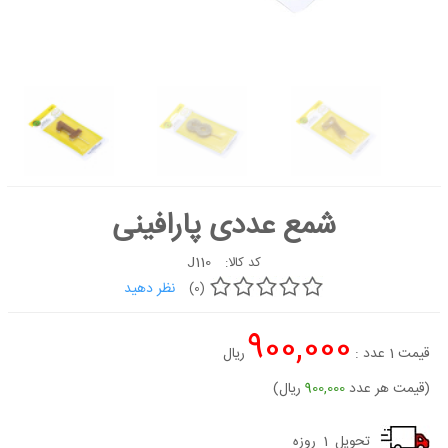
کیک
شیرینی
دسر
غذاها
شکلات و
آبنبات
شمع عددی پارافینی
لوازم تولد
کیک
J110
کد کالا:
سفارشی
جدید
نظر دهید
(0)
900,000
قیمت
1
عدد :
ریال
(قیمت هر عدد
900,000
ریال)
تحویل
1
روزه