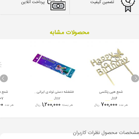
تضمین کیفیت
پرداخت آنلاین
محصولات مشابه
شمع هپی پلکسی
فشفشه دستی تولدی ایرانی...
شمع ع
07
J112
J116
700,000
1,200,000
700,000
هر عدد
ریال
هر بسته
ریال
هر عدد
مشخصات محصول
نظرات کاربران