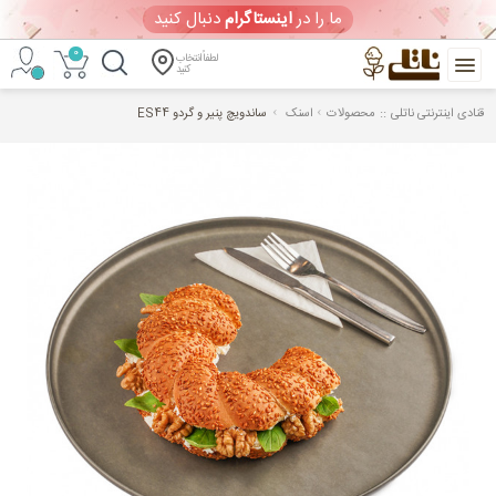
ما را در
اینستاگرام
دنبال کنید
0
لطفاً انتخاب
کنید
::
قنادی اینترنتی ناتلی
محصولات
اسنک
ساندویچ پنیر و گردو ES44
خرید
آنلاین
کیک
تولد
و
شیرینی
ورود
/
ثبت
نام
ویترین امروز
(جمعه 1405/05/16)