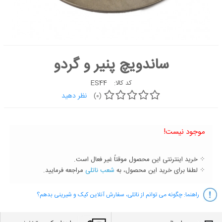
کیک
شیرینی
دسر
ساندویچ پنیر و گردو
غذاها
شکلات و
ES44
کد کالا:
آبنبات
نظر دهید
(0)
لوازم تولد
کیک
موجود نیست!
سفارشی
جدید
⁘ خرید اینترنتی این محصول موقتاً غیر فعال است.
⁘ لطفا برای خرید این محصول، به
شعب ناتلی
مراجعه فرمایید.
راهنما:
چگونه می توانم از ناتلی، سفارش آنلاین کیک و شیرینی بدهم؟