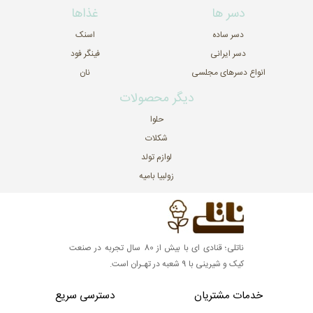
دسر ها
غذاها
دسر ساده
اسنک
دسر ایرانی
فینگر فود
انواع دسرهای مجلسی
نان
دیگر محصولات
حلوا
شکلات
لوازم تولد
زولبیا بامیه
ناتلی؛ قنادی ای با بیش از 80 سال تجربه در صنعت
کیک و شیرینی با 9 شعبه در تهـران است.
خدمات مشتریان
دسترسی سریع