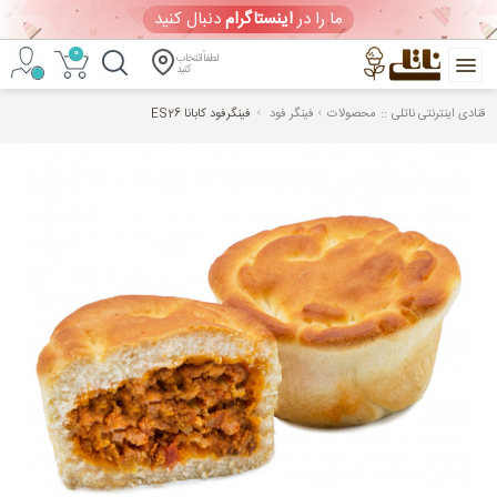
ما را در
اینستاگرام
دنبال کنید
0
لطفاً انتخاب
کنید
::
قنادی اینترنتی ناتلی
محصولات
فینگر فود
فینگرفود کابانا ES26
خرید
آنلاین
کیک
تولد
و
شیرینی
ورود
/
ثبت
نام
ویترین امروز
(پنجشنبه 1405/05/15)