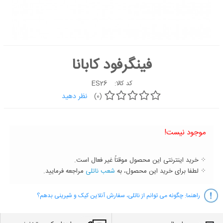
کیک
شیرینی
دسر
فینگرفود کابانا
غذاها
شکلات و
ES26
کد کالا:
آبنبات
نظر دهید
(0)
لوازم تولد
کیک
موجود نیست!
سفارشی
جدید
⁘ خرید اینترنتی این محصول موقتاً غیر فعال است.
⁘ لطفا برای خرید این محصول، به
شعب ناتلی
مراجعه فرمایید.
راهنما:
چگونه می توانم از ناتلی، سفارش آنلاین کیک و شیرینی بدهم؟