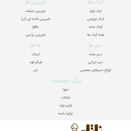
کیک ها
شیرینی ها
کیک تولد
شیرینی خشک
کیک عروسی
شیرینی خامه ای (تر)
کیک ساده
باقلوا
همه کیک ها
شیرینی رژیمی
دسر ها
غذاها
دسر ساده
اسنک
دسر ایرانی
فینگر فود
انواع دسرهای مجلسی
نان
دیگر محصولات
حلوا
شکلات
لوازم تولد
زولبیا بامیه