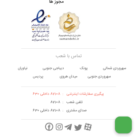
مجوز ها
تماس با شعب
سهروردی شمالی
پونک
دیباجی جنوبی
نیاوران
سهروردی جنوبی
میدان هروی
پردیس
پیگیری سفارشات اینترنتی
:
87108 داخلی 630
تلفن شعب
:
87108
صدای مشتری
:
87108 داخلی 630