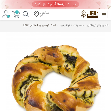
ما را در
اینستاگرام
دنبال کنید
0
لطفاً انتخاب
کنید
::
قنادی اینترنتی ناتلی
محصولات
فینگر فود
اسنک گیسو پیچ اسفناج ES21
خرید
آنلاین
کیک
تولد
و
شیرینی
ورود
/
ثبت
نام
ویترین امروز
(پنجشنبه 1405/05/15)