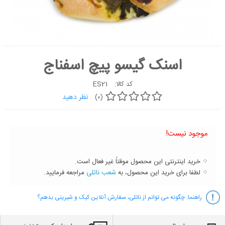
کیک
شیرینی
دسر
اسنک گیسو پیچ اسفناج
غذاها
شکلات و
ES21
کد کالا:
آبنبات
نظر دهید
(0)
لوازم تولد
کیک
موجود نیست!
سفارشی
جدید
⁘ خرید اینترنتی این محصول موقتاً غیر فعال است.
⁘ لطفا برای خرید این محصول، به
شعب ناتلی
مراجعه فرمایید.
راهنما:
چگونه می توانم از ناتلی، سفارش آنلاین کیک و شیرینی بدهم؟