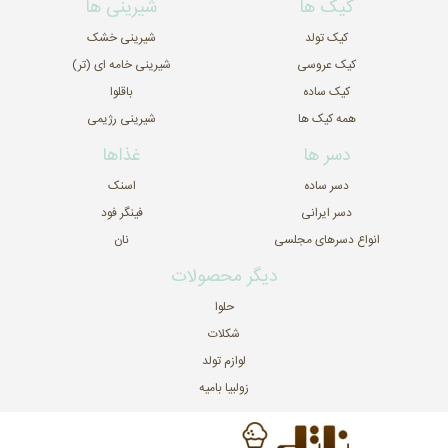
کیک ها
شیرینی ها
کیک تولد
شیرینی خشک
کیک عروسی
شیرینی خامه ای (تر)
کیک ساده
باقلوا
همه کیک ها
شیرینی رژیمی
دسر ها
غذاها
دسر ساده
اسنک
دسر ایرانی
فینگر فود
انواع دسرهای مجلسی
نان
دیگر محصولات
حلوا
شکلات
لوازم تولد
زولبیا بامیه