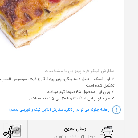
سفارش فینگر فود پیتزایی با مشخصات:
✔ این اسنک از فلفل دلمه رنگي، پنير پيتزا، قارچ،ذرت، سوسیس آلمانی، ک
تشکیل شده است.
✔ وزن این محصول 45حدودا گرم میباشد.
✔ هر کیلو از این اسنک تقریبا 20 الی 25 عدد میباشد.
راهنما:
چگونه می توانم از ناتلی، سفارش آنلاین کیک و شیرینی بدهم؟
ارسال سریع
تحویل 24 ساعته در تهران