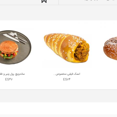
اسنک قیفی مخصوص...
ساندویچ رول پنیر و فلف
ES42
ES24
2,200,000
750,000
ریال
هر کیلوگرم
ریال
هر عدد