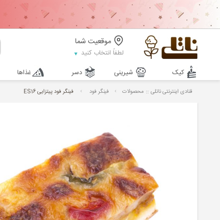
موقعیت شما
لطفاً انتخاب کنید
کیک
شیرینی
دسر
غذاها
::
قنادی اینترنتی ناتلی
محصولات
فینگر فود
فینگر فود پیتزایی ES16