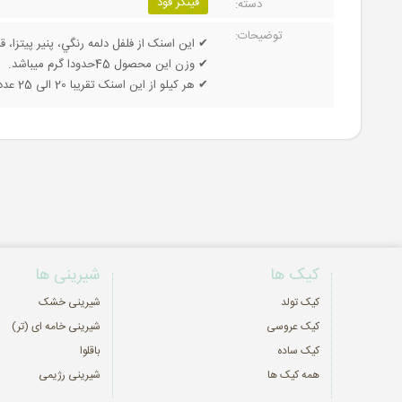
فینگر فود
دسته:
توضیحات:
✔ این اسنک از فلفل دلمه رنگي، پنير پيتزا
✔ وزن این محصول 45حدودا گرم میباشد.
✔ هر کیلو از این اسنک تقریبا 20 الی 25 عدد میباشد.
کیک ها
شیرینی ها
کیک تولد
شیرینی خشک
کیک عروسی
شیرینی خامه ای (تر)
کیک ساده
باقلوا
همه کیک ها
شیرینی رژیمی