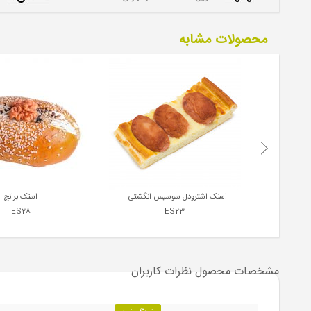
محصولات مشابه
..
اسنک اشترودل سوسیس انگشتی...
اسنک برانچ
ES28
ES23
1,500,000
450,000
ریال
هر کیلوگرم
ریال
هر کیلوگرم
مشخصات محصول
نظرات کاربران