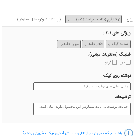
وزن:
(از
2
تا
6
کیلوگرم قابل سفارش)
ویژگی های کیک:
فیلینگ (محتویات میانی):
موز
گردو
نوشته روی کیک:
توضیحات:
راهنما:
چگونه می توانم از ناتلی، سفارش آنلاین کیک و شیرینی بدهم؟