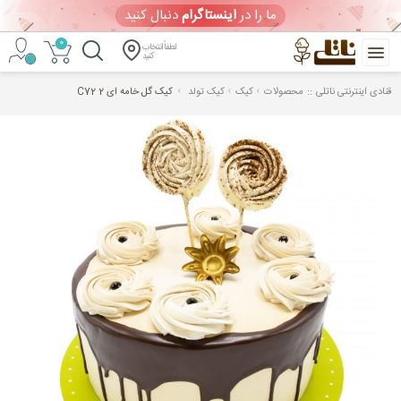
ما را در
اینستاگرام
دنبال کنید
0
لطفاً انتخاب
کنید
::
قنادی اینترنتی ناتلی
محصولات
کیک
کیک تولد
کیک گل خامه ای 2 C72
خرید
آنلاین
کیک
تولد
و
شیرینی
ورود
/
ثبت
نام
ویترین امروز
(پنجشنبه 1405/05/15)