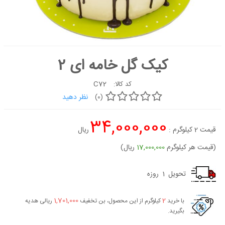
کیک
شیرینی
دسر
کیک گل خامه ای 2
غذاها
شکلات و
C72
کد کالا:
آبنبات
نظر دهید
(0)
لوازم تولد
34,000,000
کیک
قیمت
2
کیلوگرم :
ریال
سفارشی
جدید
(قیمت هر کیلوگرم
17,000,000
ریال)
تحویل
1
روزه
1,701,000
2
با خرید
کیلوگرم از این محصول، بن تخفیف
ریالی هدیه
بگیرید.