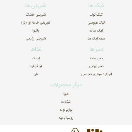
کیک ها
شیرینی ها
کیک تولد
شیرینی خشک
کیک عروسی
شیرینی خامه ای (تر)
کیک ساده
باقلوا
همه کیک ها
شیرینی رژیمی
دسر ها
غذاها
دسر ساده
اسنک
دسر ایرانی
فینگر فود
انواع دسرهای مجلسی
نان
دیگر محصولات
حلوا
شکلات
لوازم تولد
زولبیا بامیه