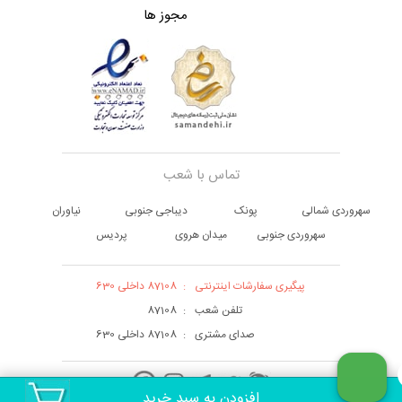
مجوز ها
تماس با شعب
سهروردی شمالی
پونک
دیباجی جنوبی
نیاوران
سهروردی جنوبی
میدان هروی
پردیس
پیگیری سفارشات اینترنتی
:
87108 داخلی 630
تلفن شعب
:
87108
صدای مشتری
:
87108 داخلی 630
افزودن به سبد خرید