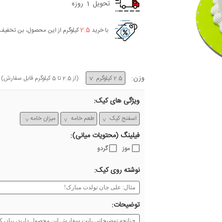
تحویل
1
روزه
2.5
با خرید
کیلوگرم از این محصول، بن تخفیف
وزن:
(از
2.5
تا
5
کیلوگرم قابل سفارش)
ویژگی های کیک:
فیلینگ (محتویات میانی):
موز
گردو
نوشته روی کیک:
توضیحات: