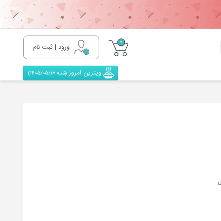
0
ورود | ثبت نام
ویترین امروز
(شنبه 1405/05/17)
ل