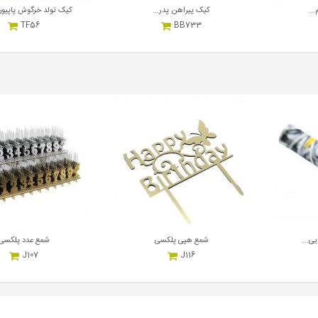
..
کیک پیراهن پدر...
کیک تولد خرگوش پاپیون
TF56
BB733
17,000,000
17,000,000
ریال
هر کیلوگرم
ریال
هر کیلوگرم
یی...
شمع هپی پلکسی
شمع عدد پلکسی
J107
J116
700,000
700,000
ریال
هر عدد
ریال
هر عدد
ر