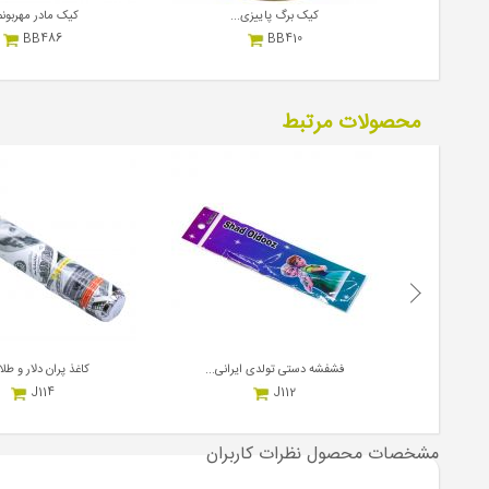
از...
کیک برگ پاییزی...
کیک مادر مهربونم.
BB486
BB410
17,000,000
17,000,000
ریال
هر کیلوگرم
ریال
هر کیلوگرم
محصولات مرتبط
فشفشه دستی تولدی ایرانی...
کاغذ پران دلار و طلا
J114
J112
2,000,000
1,200,000
ریال
هر بسته
ریال
هر عدد
مشخصات محصول
نظرات کاربران