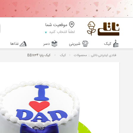
موقعیت شما
لطفاً انتخاب کنید
کیک
شیرینی
دسر
غذاها
::
قنادی اینترنتی ناتلی
محصولات
کیک
کیک پاپا BB734