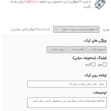
2,551,000
3
با خرید
کیلوگرم از این محصول، بن تخفیف
ریالی هدیه
بگیرید.
وزن:
(از
3
تا
4.5
کیلوگرم قابل سفارش)
ویژگی های کیک:
فیلینگ (محتویات میانی):
موز
گردو
نوشته روی کیک:
توضیحات: