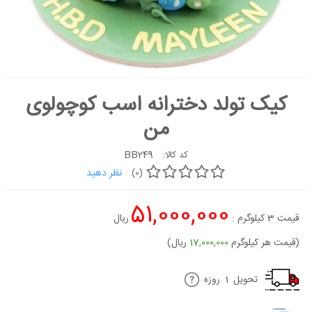
کیک
شیرینی
دسر
غذاها
کیک تولد دخترانه اسب کوچولوی
شکلات و
من
آبنبات
لوازم تولد
BB249
کد کالا:
نظر دهید
(0)
کیک
سفارشی
جدید
51,000,000
قیمت
3
کیلوگرم :
ریال
(قیمت هر کیلوگرم
17,000,000
ریال)
تحویل
1
روزه