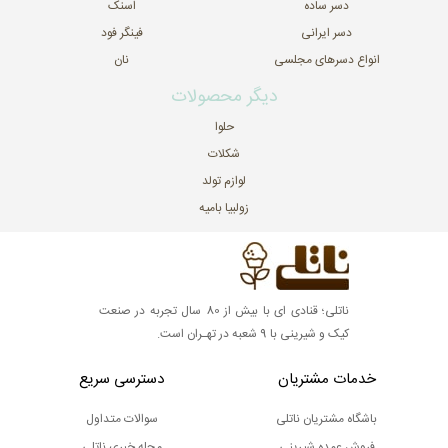
دسر ساده
اسنک
دسر ایرانی
فینگر فود
انواع دسرهای مجلسی
نان
دیگر محصولات
حلوا
شکلات
لوازم تولد
زولبیا بامیه
ناتلی؛ قنادی ای با بیش از 80 سال تجربه در صنعت
کیک و شیرینی با 9 شعبه در تهـران است.
خدمات مشتریان
دسترسی سریع
باشگاه مشتریان ناتلی
سوالات متداول
فروش عمده شیرینی
مجله خبری ناتلی