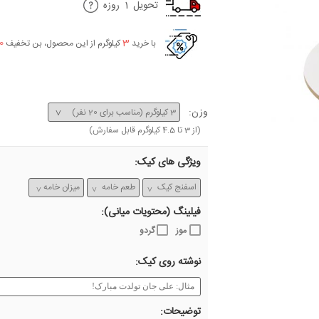
تحویل
1
روزه
0
3
با خرید
کیلوگرم از این محصول، بن تخفیف
وزن:
(از
3
تا
4.5
کیلوگرم قابل سفارش)
ویژگی های کیک:
فیلینگ (محتویات میانی):
موز
گردو
نوشته روی کیک:
توضیحات: