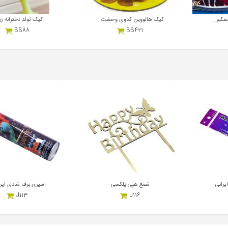
نکبو...
کیک هالووین کدوی وحشت...
کیک تولد دخترانه زیب
BB88
BB421
17,000,000
17,000,000
ریال
هر کیلوگرم
ریال
هر کیلوگرم
رانی...
شمع هپی پلکسی
اسپری برف شادی ایران
J113
J116
3,000,000
700,000
ریال
هر عدد
ریال
هر عدد