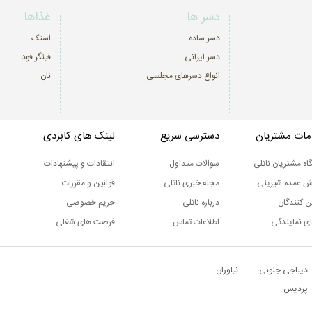
دسر ها
غذاها
دسر ساده
اسنک
دسر ایرانی
فینگر فود
انواع دسرهای مجلسی
نان
ات مشتریان
دسترسی سریع
لینک های کابردی
اه مشتریان ناتلی
سوالات متداول
انتقادات و پیشنهادات
ش عمده شیرینی
مجله خبری ناتلی
قوانین و مقررات
ن کنندگان
درباره ناتلی
حریم خصوصی
ی نمایندگی
اطلاعات تماس
فرصت های شغلی
دیباجی جنوبی
نیاوران
پردیس