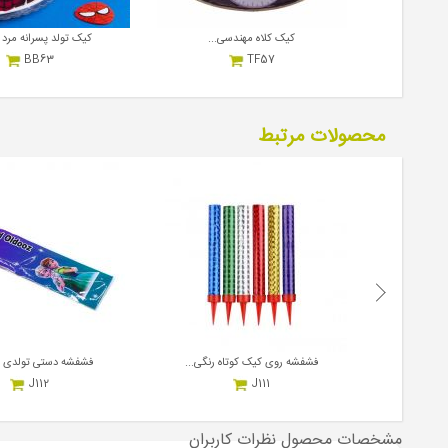
کیک کلاه مهندسی...
کیک تولد پسرانه مرد ع
BB63
TF57
17,000,000
17,000,000
ریال
هر کیلوگرم
ریال
هر کیلوگرم
محصولات مرتبط
فشفشه روی کیک کوتاه رنگی...
فشفشه دستی تولدی ای
J112
J111
1,200,000
4,000,000
ریال
هر بسته
ریال
هر بسته
مشخصات محصول
نظرات کاربران