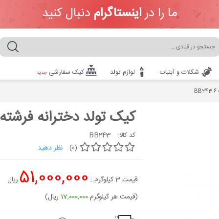
ما را در
اینستاگرام
دنبال کنید
شکلات و آبنبات
لوازم تولد
کیک سفارشی
جدید
B
کیک تولد دخترانه فرشته 6
BB243
کد کالا:
نظر دهید
(0)
51,000,000
قیمت
3
کیلوگرم :
ریال
(قیمت هر کیلوگرم
17,000,000
ریال)