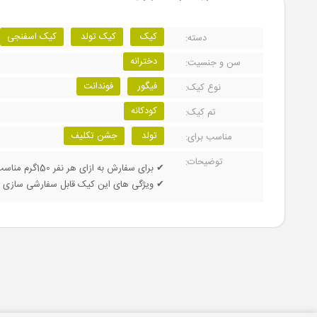
کیک
کیک تولد
کیک اسفنجی
دسته:
دخترانه
سن و جنسیت:
فیگور
فوندانت
نوع کیک:
کودکانه
تم کیک:
تولد
جشن تکلیف
مناسب برای:
توضیحات:
✔ برای سفارش به ازای هر نفر 150گرم مناسب می باشد.
✔ ویژگی های این کیک قابل سفارشی سازی م