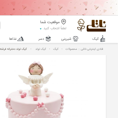
موقعیت شما
لطفاً انتخاب کنید
کیک
شیرینی
دسر
غذاها
::
قنادی اینترنتی ناتلی
محصولات
کیک
کیک تولد
کیک تولد دخترانه فرشته 6 B243