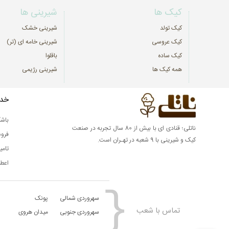
کیک ها
شیرینی ها
کیک تولد
شیرینی خشک
کیک عروسی
شیرینی خامه ای (تر)
کیک ساده
باقلوا
همه کیک ها
شیرینی رژیمی
خدم
باشگ
ناتلی؛ قنادی ای با بیش از 80 سال تجربه در صنعت
فرو
کیک و شیرینی با 9 شعبه در تهـران است.
تامی
اعطا
سهروردی شمالی
پونک
تماس با شعب
سهروردی جنوبی
میدان هروی