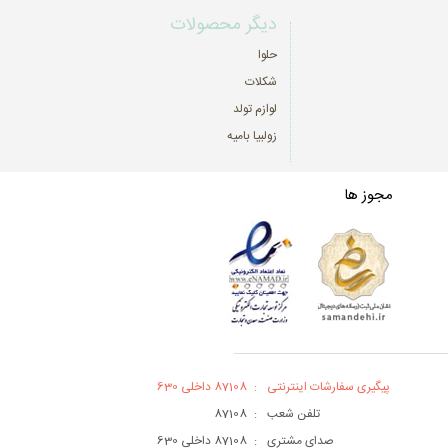
دیگر محصولات
حلوا
شکلات
لوازم تولد
زولبیا بامیه
مجوز ها
پیگیری سفارشات اینترنتی
:
87108 داخلی 630
تلفن شعب
:
87108
صدای مشتری
:
87108 داخلی 630