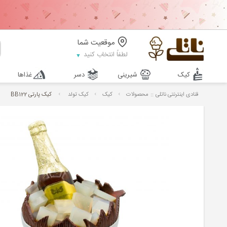
موقعیت شما
لطفاً انتخاب کنید
کیک
شیرینی
دسر
غذاها
::
قنادی اینترنتی ناتلی
محصولات
کیک
کیک تولد
کیک پارتی BB122