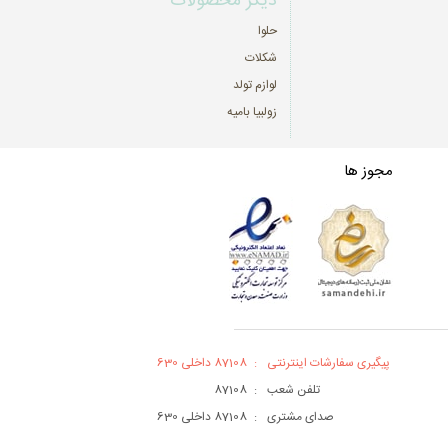
دیگر محصولات
حلوا
شکلات
لوازم تولد
زولبیا بامیه
مجوز ها
پیگیری سفارشات اینترنتی
:
87108 داخلی 630
تلفن شعب
:
87108
صدای مشتری
:
87108 داخلی 630