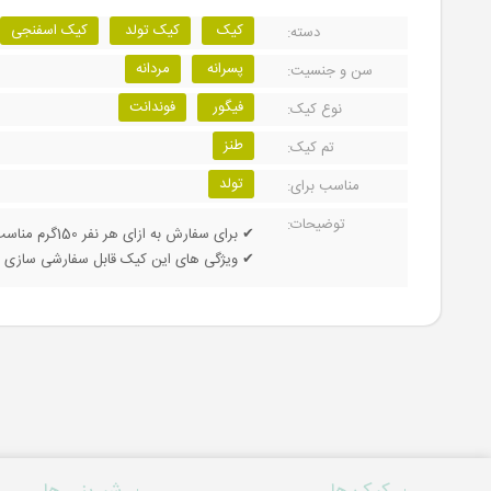
کیک
کیک تولد
کیک اسفنجی
دسته:
پسرانه
مردانه
سن و جنسیت:
فیگور
فوندانت
نوع کیک:
طنز
تم کیک:
تولد
مناسب برای:
توضیحات:
✔ برای سفارش به ازای هر نفر 150گرم مناسب می باشد.
✔ ویژگی های این کیک قابل سفارشی سازی م