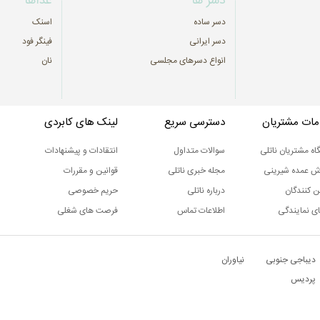
دسر ها
غذاها
دسر ساده
اسنک
دسر ایرانی
فینگر فود
انواع دسرهای مجلسی
نان
ات مشتریان
دسترسی سریع
لینک های کابردی
اه مشتریان ناتلی
سوالات متداول
انتقادات و پیشنهادات
ش عمده شیرینی
مجله خبری ناتلی
قوانین و مقررات
ن کنندگان
درباره ناتلی
حریم خصوصی
ی نمایندگی
اطلاعات تماس
فرصت های شغلی
دیباجی جنوبی
نیاوران
پردیس