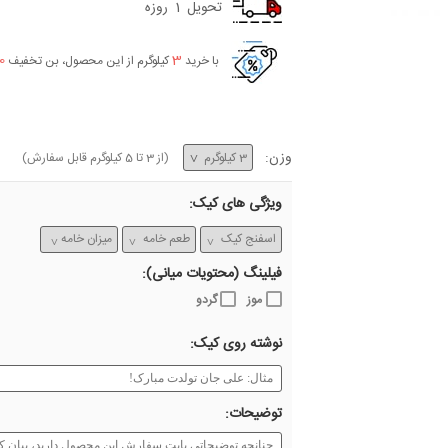
تحویل
1
روزه
0
3
با خرید
کیلوگرم از این محصول، بن تخفیف
وزن:
(از
3
تا
5
کیلوگرم قابل سفارش)
ویژگی های کیک:
فیلینگ (محتویات میانی):
موز
گردو
نوشته روی کیک:
توضیحات: