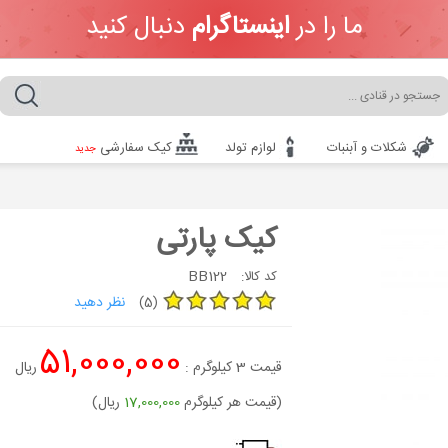
ما را در
اینستاگرام
دنبال کنید
شکلات و آبنبات
لوازم تولد
کیک سفارشی
جدید
کیک پارتی
BB122
کد کالا:
نظر دهید
(5)
51,000,000
قیمت
3
کیلوگرم :
ریال
(قیمت هر کیلوگرم
17,000,000
ریال)