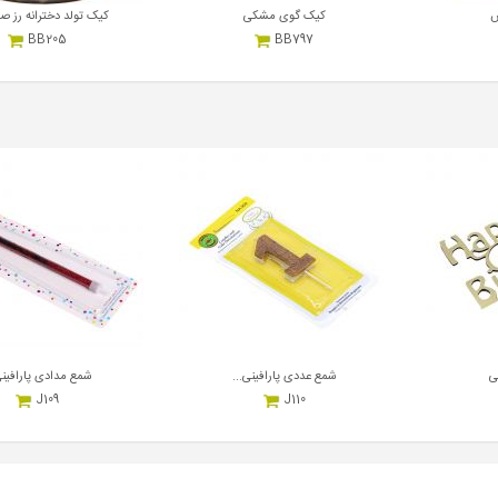
س
کیک گوی مشکی
کیک تولد دخترانه رز صو
BB205
BB797
17,000,000
17,000,000
ریال
هر کیلوگرم
ریال
هر کیلوگرم
ی
شمع عددی پارافینی...
شمع مدادی پارافینی
J109
J110
900,000
900,000
ریال
هر عدد
ریال
هر عدد
ر