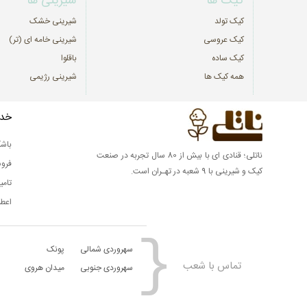
کیک ها
شیرینی ها
کیک تولد
شیرینی خشک
کیک عروسی
شیرینی خامه ای (تر)
کیک ساده
باقلوا
همه کیک ها
شیرینی رژیمی
خدم
باشگ
ناتلی؛ قنادی ای با بیش از 80 سال تجربه در صنعت
فرو
کیک و شیرینی با 9 شعبه در تهـران است.
تامی
اعطا
سهروردی شمالی
پونک
تماس با شعب
سهروردی جنوبی
میدان هروی