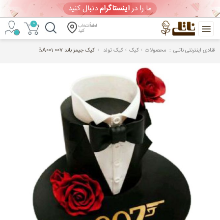
ما را در
اینستاگرام
دنبال کنید
0
لطفاً انتخاب
کنید
::
قنادی اینترنتی ناتلی
محصولات
کیک
کیک تولد
کیک جیمز باند 007 BA001
خرید
آنلاین
کیک
تولد
و
شیرینی
ورود
/
ثبت
نام
ویترین امروز
(شنبه 1405/05/17)