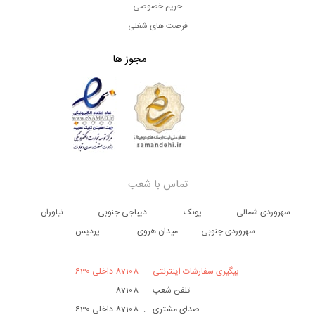
حریم خصوصی
فرصت های شغلی
مجوز ها
تماس با شعب
سهروردی شمالی
پونک
دیباجی جنوبی
نیاوران
سهروردی جنوبی
میدان هروی
پردیس
پیگیری سفارشات اینترنتی
:
87108 داخلی 630
تلفن شعب
:
87108
صدای مشتری
:
87108 داخلی 630