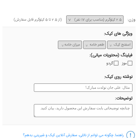
وزن:
(از
2.5
تا
5
کیلوگرم قابل سفارش)
ویژگی های کیک:
فیلینگ (محتویات میانی):
موز
گردو
نوشته روی کیک:
توضیحات:
راهنما:
چگونه می توانم از ناتلی، سفارش آنلاین کیک و شیرینی بدهم؟