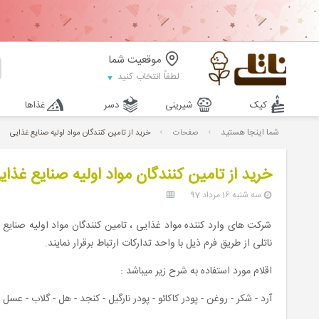
موقعیت شما
لطفاً انتخاب کنید
کیک
شیرینی
دسر
غذاها
شما اینجا هستید
صفحات
خرید از تامین کنندگان مواد اولیه صنایع غذایی
خرید از تامین کنندگان مواد اولیه صنایع غذای
سه شنبه 16 مرداد 97
شرکت های وارد کننده مواد غذایی ، تامین کنندگان مواد اولیه صنایع 
ناتلی از طریق فرم ذیل با واحد تدارکات ارتباط برقرار نمایند.
اقلام مورد استفاده به شرح زیر میباشد :
آرد - شکر - روغن - پودر کاکائو - پودر نارگیل - کنجد - هل - گلاب - عس