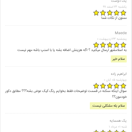
یک دوست
یکشنبه 24 اسفند 99
ممنون از نکات شما
Maede
پنجشنبه 23 اردیبهشت 0
به اسلامشهر ارسال میکنید ؟ اگه هزینش اضافه بشه یا با اسنپ باشه مهم نیست
سلام خیر
ابراهیم زاده
چهارشنبه 05 آبان 0
سوال اینکه ممکنه در قسمت توضیحات فقط بخوایم رنگ کیک عوض بشه؟؟؟ مطابق دکور
خودمون؟؟
سلام بله مشکلی نیست.
یک همسایه
شنبه 01 مرداد 1