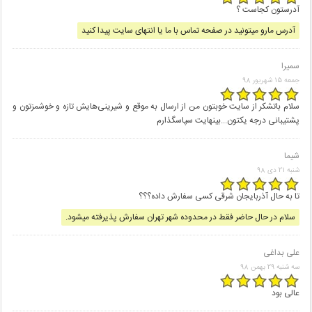
آدرستون کجاست ؟
آدرس مارو میتونید در صفحه تماس با ما یا انتهای سایت پیدا کنید
سمیرا
جمعه 15 شهریور 98
سلام باتشکر از سایت خوبتون من از ارسال به موقع و شیرینی‌هایش تازه و خوشمزتون و
پشتیبانی درجه یکتون...بینهایت سپاسگذارم
شیما
شنبه 21 دى 98
تا به حال آذربایجان شرقی کسی سفارش داده؟؟؟
سلام در حال حاضر فقط در محدوده شهر تهران سفارش پذیرفته میشود.
على بداغى
سه شنبه 29 بهمن 98
عالى بود