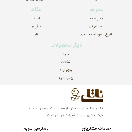
دسر ها
غذاها
دسر ساده
اسنک
دسر ایرانی
فینگر فود
انواع دسرهای مجلسی
نان
دیگر محصولات
حلوا
شکلات
لوازم تولد
زولبیا بامیه
ناتلی؛ قنادی ای با بیش از 80 سال تجربه در صنعت
کیک و شیرینی با 9 شعبه در تهـران است.
خدمات مشتریان
دسترسی سریع