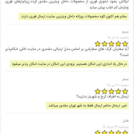
ایکاش بشود تحویل فوری از محصولات داخل ویترین مقدور گردد.زیرانیازهای فوری
وبازمان کم اغلب پیش میاید
سلام.هم اکنون کلیه محصولات روزانه داخل ویترین سایت ارسال فوری دارند.
مریم
یکشنبه 18 آذر 97
آیا سفارش کیک های سفارشی بر اساس مدل ارسالی مشتری در سایت ناتلی امکانپذیر
است؟
در حال راه اندازی این امکان هستیم. بزودی این امکان در سایت امکان پذیر میشود
سحر
دوشنبه 31 تير 98
ارسال به اطراف کرج و شهریار ندارید؟
خیر. درحال حاضر ارسال فقط به شهر تهران مقدور میباشد.
طناز
پنجشنبه 03 مرداد 98