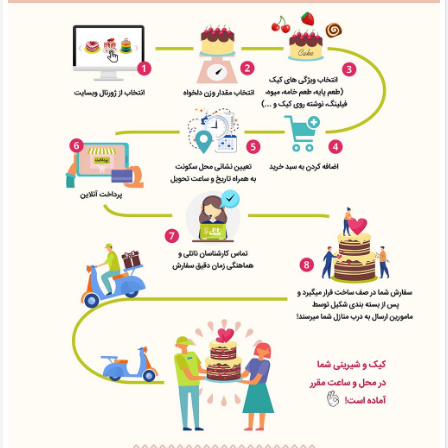
کیک
شیرینی
دسر
غذاها
شکلات و
آبنبات
لوازم تولد
کیک
سفارشی
جدید