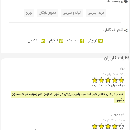
برچسب ها:
خرید اینترنتی
کیک و شیرینی
تحویل رایگان
تهران
اشتراک گذاری:
توییتر
فیسبوک
تلگرام
لینکدین
نظرات کاربران
بهار
یکشنبه 20 آبان 97
در اصفهان شعبه ندارید؟
سلام در حال حاضر خیر. اما امیدواریم بزودی در شهر اصفهان هم بتونیم در خدمتتون
باشیم.
شهلا بهمنی
سه شنبه 13 آذر 97