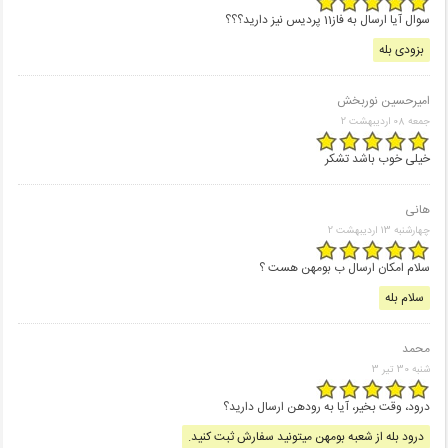
سوال آیا ارسال به فاز11 پردیس نیز دارید؟؟؟
بزودی بله
امیرحسین نوربخش
جمعه 08 اردیبهشت 2
خیلی خوب باشد تشکر
هانی
چهارشنبه 13 اردیبهشت 2
سلام امکان ارسال ب بومهن هست ؟
سلام بله
محمد
شنبه 30 تير 3
درود، وقت بخیر، آیا به رودهن ارسال دارید؟
درود بله از شعبه بومهن میتونید سفارش ثبت کنید.