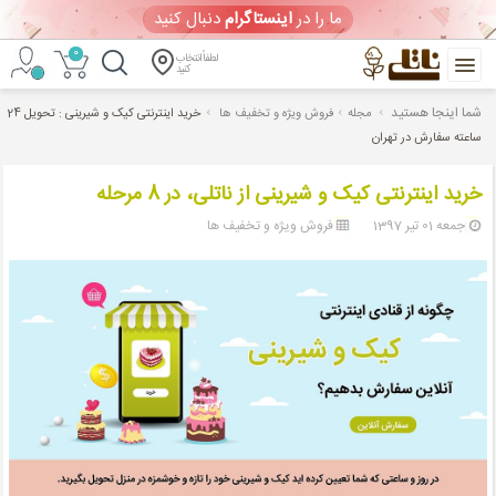
ما را در
اینستاگرام
دنبال کنید
0
لطفاً انتخاب
کنید
شما اینجا هستید
مجله
فروش ویژه و تخفیف ها
خرید اینترنتی کیک و شیرینی : تحویل 24
خرید
آنلاین
ساعته سفارش در تهران
کیک
تولد
خرید اینترنتی کیک و شیرینی از ناتلی، در 8 مرحله
و
جمعه 01 تير 1397
فروش ویژه و تخفیف ها
شیرینی
ورود
/
ثبت
نام
ویترین امروز
(پنجشنبه 1405/05/15)